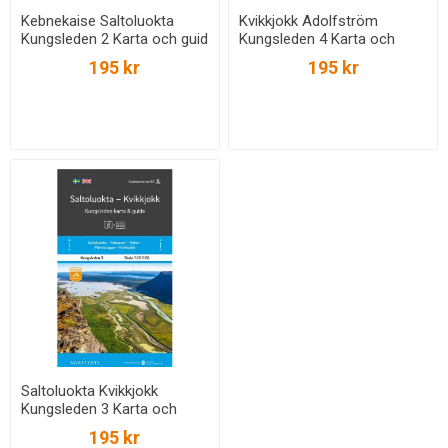
Kebnekaise Saltoluokta
Kvikkjokk Adolfström
Kungsleden 2 Karta och guid
Kungsleden 4 Karta och
: Outdoorkartan skala 1:50
guide : Outdoorkartan skala
195 kr
195 kr
000
1:50 000
Saltoluokta Kvikkjokk
Kungsleden 3 Karta och
guide : Outdoorkartan 1:50
195 kr
000