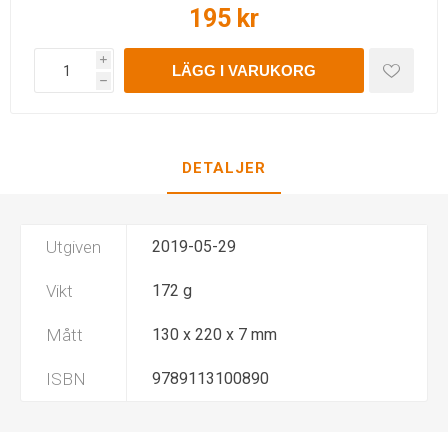
195 kr
i
LÄGG I VARUKORG
h
DETALJER
Utgiven
2019-05-29
Vikt
172 g
Mått
130 x 220 x 7 mm
ISBN
9789113100890