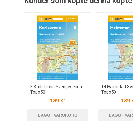
Kunder som köpte denna köpte
8 Karlskrona Sverigeserien
14 Halmstad Sve
Topo50
Topo50
189 kr
189 
LÄGG I VARUKORG
LÄGG I VA