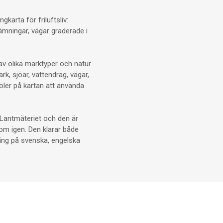
karta för friluftsliv:
ämningar, vägar graderade i
av olika marktyper och natur
rk, sjöar, vattendrag, vägar,
oler på kartan att använda
n Lantmäteriet och den är
 om igen. Den klarar både
ring på svenska, engelska