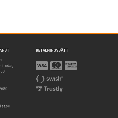
ÄNST
BETALNINGSSÄTT
r:
 fredag
.00
7680
ist.se