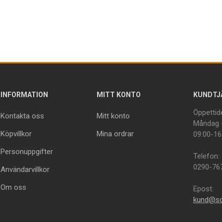
INFORMATION
MITT KONTO
KUNDTJ
Öppettide
Kontakta oss
Mitt konto
Måndag -
Köpvillkor
Mina ordrar
09:00-16
Personuppgifter
Telefon:
0290-76
Användarvillkor
Om oss
Epost:
kund@sd