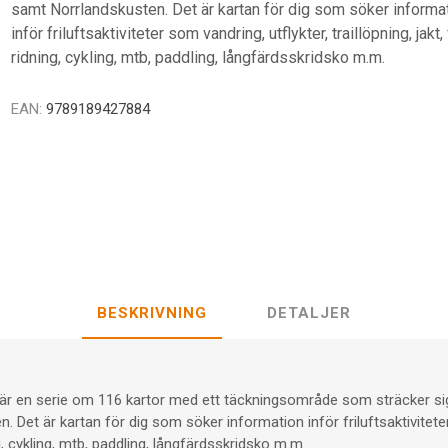
samt Norrlandskusten. Det är kartan för dig som söker informa
inför friluftsaktiviteter som vandring, utflykter, traillöpning, jakt,
ridning, cykling, mtb, paddling, långfärdsskridsko m.m.
EAN:
9789189427884
BESKRIVNING
DETALJER
r är en serie om 116 kartor med ett täckningsområde som sträcker s
 Det är kartan för dig som söker information inför friluftsaktiviteter
ing, cykling, mtb, paddling, långfärdsskridsko m.m.