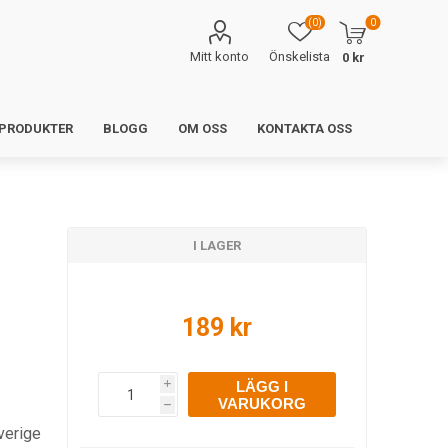
(0)
0
Mitt konto
Önskelista
0 kr
 PRODUKTER
BLOGG
OM OSS
KONTAKTA OSS
I LAGER
189 kr
LÄGG I
i
VARUKORG
h
verige