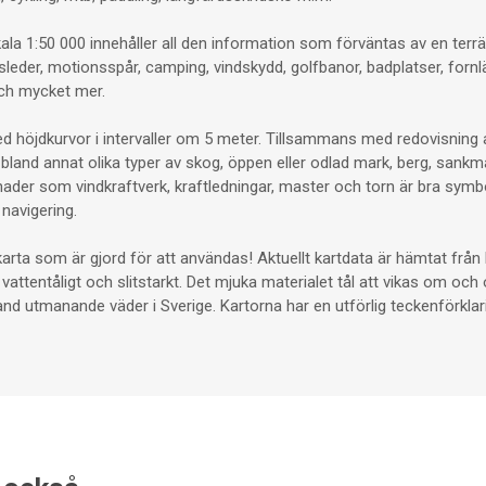
ala 1:50 000 innehåller all den information som förväntas av en terräng
sleder, motionsspår, camping, vindskydd, golfbanor, badplatser, fornl
 och mycket mer.
med höjdkurvor i intervaller om 5 meter. Tillsammans med redovisning 
s bland annat olika typer av skog, öppen eller odlad mark, berg, sankma
nader som vindkraftverk, kraftledningar, master och torn är bra symb
navigering.
skarta som är gjord för att användas! Aktuellt kartdata är hämtat frå
 vattentåligt och slitstarkt. Det mjuka materialet tål att vikas om och
d utmanande väder i Sverige. Kartorna har en utförlig teckenförkla