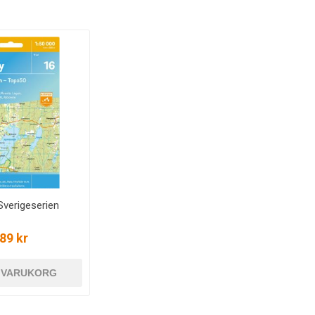
Sverigeserien
89 kr
I VARUKORG