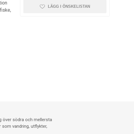
tion
LÄGG I ÖNSKELISTAN
 fiske,
ig över södra och mellersta
 som vandring, utflykter,