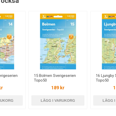
 också
rigeserien
15 Bolmen Sverigeserien
16 Ljungby 
Topo50
Topo50
kr
189 kr
1
RUKORG
LÄGG I VARUKORG
LÄGG 