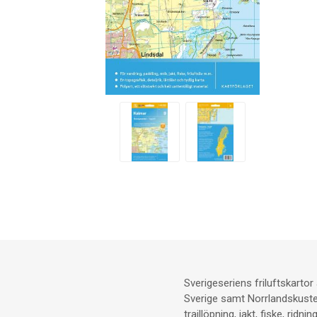
Sverigeseriens friluftskarto
Sverige samt Norrlandskusten.
traillöpning, jakt, fiske, ridn