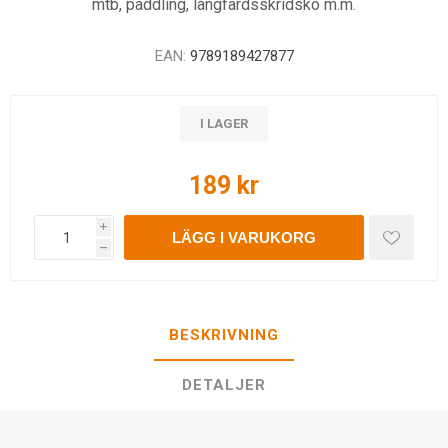
mtb, paddling, långfärdsskridsko m.m.
EAN:
9789189427877
I LAGER
189 kr
i
LÄGG I VARUKORG
h
BESKRIVNING
DETALJER