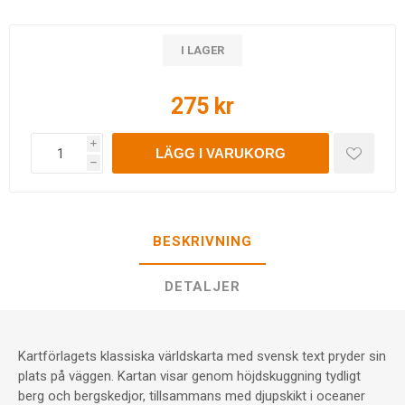
I LAGER
275 kr
i
LÄGG I VARUKORG
h
BESKRIVNING
DETALJER
Kartförlagets klassiska världskarta med svensk text pryder sin
plats på väggen. Kartan visar genom höjdskuggning tydligt
berg och bergskedjor, tillsammans med djupskikt i oceaner