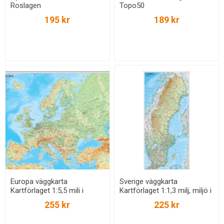
Roslagen
Topo50
195 kr
189 kr
Europa väggkarta
Sverige väggkarta
Kartförlaget 1:5,5 mili i
Kartförlaget 1:1,3 milj, miljö i
papptub
papptub
255 kr
225 kr