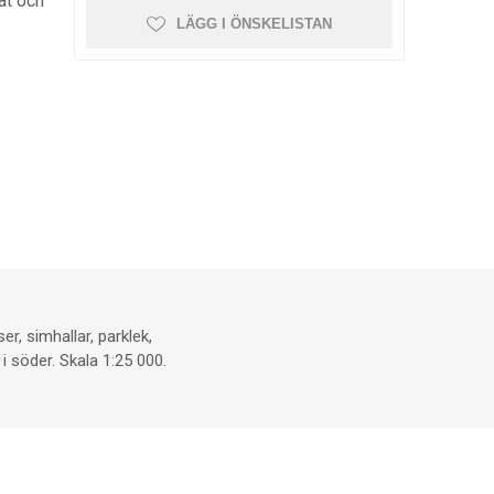
at och
LÄGG I ÖNSKELISTAN
r, simhallar, parklek,
 söder. Skala 1:25 000.