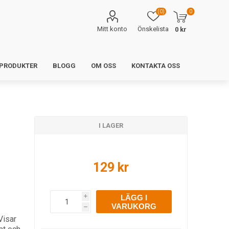
(0)
0
Mitt konto
Önskelista
0 kr
 PRODUKTER
BLOGG
OM OSS
KONTAKTA OSS
I LAGER
129 kr
LÄGG I
i
VARUKORG
h
Visar