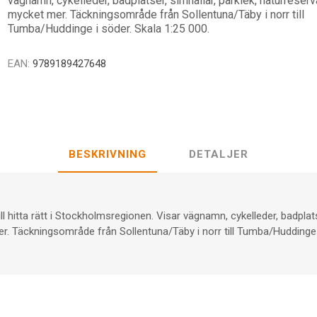
vägnamn, cykelleder, badplatser, simhallar, parklek, naturreserv
mycket mer. Täckningsområde från Sollentuna/Täby i norr till
Tumba/Huddinge i söder. Skala 1:25 000.
EAN:
9789189427648
BESKRIVNING
DETALJER
ll hitta rätt i Stockholmsregionen. Visar vägnamn, cykelleder, badplatse
. Täckningsområde från Sollentuna/Täby i norr till Tumba/Huddinge i