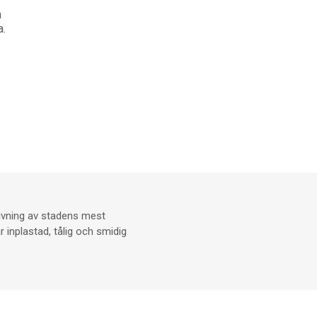
h
a.
rivning av stadens mest
 inplastad, tålig och smidig