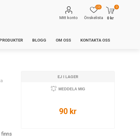
(0)
0
Mitt konto
Önskelista
0 kr
 PRODUKTER
BLOGG
OM OSS
KONTAKTA OSS
EJ I LAGER
ta
MEDDELA MIG
90 kr
 finns