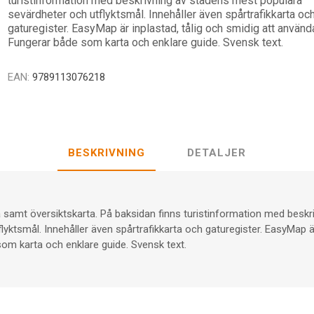
turistinformation med beskrivning av stadens mest populära
sevärdheter och utflyktsmål. Innehåller även spårtrafikkarta oc
gaturegister. EasyMap är inplastad, tålig och smidig att använd
Fungerar både som karta och enklare guide. Svensk text.
EAN:
9789113076218
BESKRIVNING
DETALJER
ta samt översiktskarta. På baksidan finns turistinformation med besk
yktsmål. Innehåller även spårtrafikkarta och gaturegister. EasyMap är
om karta och enklare guide. Svensk text.