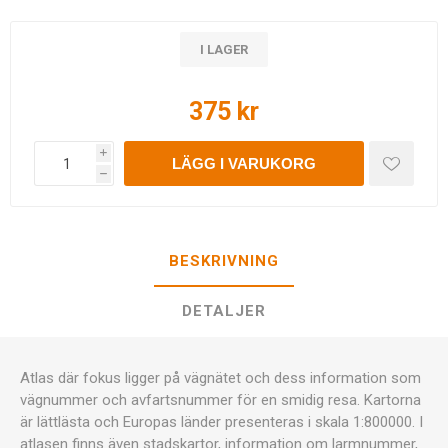
I LAGER
375 kr
i
LÄGG I VARUKORG
h
BESKRIVNING
DETALJER
Atlas där fokus ligger på vägnätet och dess information som
vägnummer och avfartsnummer för en smidig resa. Kartorna
är lättlästa och Europas länder presenteras i skala 1:800000. I
atlasen finns även stadskartor, information om larmnummer,