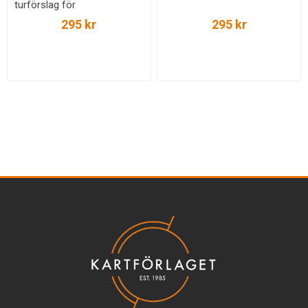
turförslag för
husbilssemestern 2025
295 kr
295 kr