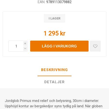
EAN:
9789113079882
I LAGER
1 295 kr
i
LÄGG I VARUKORG
h
BESKRIVNING
DETALJER
Jordglob Primus med relief och belysning, 30cm i diameter.
Upphöjd kontur av bergskedjor syns tydlig på land. När globen