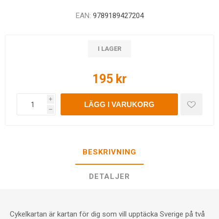
EAN:
9789189427204
I LAGER
195 kr
i
LÄGG I VARUKORG
h
BESKRIVNING
DETALJER
Cykelkartan är kartan för dig som vill upptäcka Sverige på två