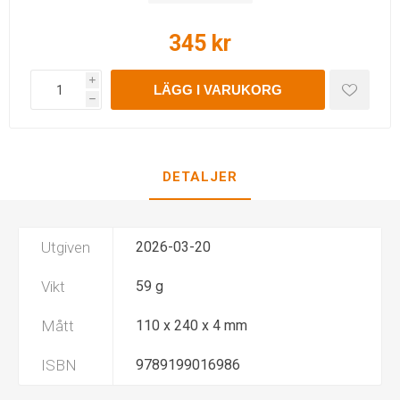
345 kr
i
LÄGG I VARUKORG
h
DETALJER
Utgiven
2026-03-20
Vikt
59 g
Mått
110 x 240 x 4 mm
ISBN
9789199016986