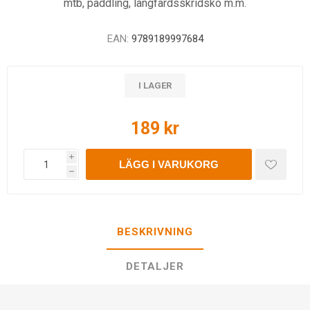
mtb, paddling, långfärdsskridsko m.m.
EAN:
9789189997684
I LAGER
189 kr
i
LÄGG I VARUKORG
h
BESKRIVNING
DETALJER