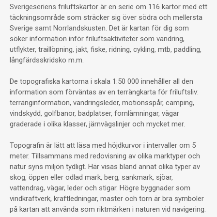
Sverigeseriens friluftskartor är en serie om 116 kartor med ett
täckningsområde som sträcker sig över södra och mellersta
Sverige samt Norrlandskusten. Det är kartan för dig som
söker information inför friluftsaktiviteter som vandring,
utflykter, traillöpning, jakt, fiske, ridning, cykling, mtb, paddling,
långfärdsskridsko m.m.
De topografiska kartorna i skala 1:50 000 innehåller all den
information som förväntas av en terrängkarta för friluftsliv:
terränginformation, vandringsleder, motionsspår, camping,
vindskydd, golfbanor, badplatser, fornlämningar, vägar
graderade i olika klasser, järnvägslinjer och mycket mer.
Topografin är lätt att läsa med höjdkurvor i intervaller om 5
meter. Tillsammans med redovisning av olika marktyper och
natur syns miljön tydligt. Här visas bland annat olika typer av
skog, öppen eller odlad mark, berg, sankmark, sjöar,
vattendrag, vägar, leder och stigar. Högre byggnader som
vindkraftverk, kraftledningar, master och torn är bra symboler
på kartan att använda som riktmärken i naturen vid navigering.