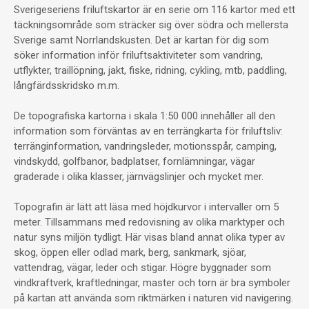
Sverigeseriens friluftskartor är en serie om 116 kartor med ett
täckningsområde som sträcker sig över södra och mellersta
Sverige samt Norrlandskusten. Det är kartan för dig som
söker information inför friluftsaktiviteter som vandring,
utflykter, traillöpning, jakt, fiske, ridning, cykling, mtb, paddling,
långfärdsskridsko m.m.
De topografiska kartorna i skala 1:50 000 innehåller all den
information som förväntas av en terrängkarta för friluftsliv:
terränginformation, vandringsleder, motionsspår, camping,
vindskydd, golfbanor, badplatser, fornlämningar, vägar
graderade i olika klasser, järnvägslinjer och mycket mer.
Topografin är lätt att läsa med höjdkurvor i intervaller om 5
meter. Tillsammans med redovisning av olika marktyper och
natur syns miljön tydligt. Här visas bland annat olika typer av
skog, öppen eller odlad mark, berg, sankmark, sjöar,
vattendrag, vägar, leder och stigar. Högre byggnader som
vindkraftverk, kraftledningar, master och torn är bra symboler
på kartan att använda som riktmärken i naturen vid navigering.