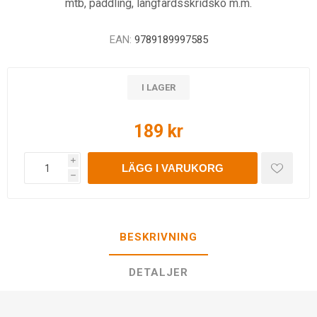
mtb, paddling, långfärdsskridsko m.m.
EAN:
9789189997585
I LAGER
189 kr
i
LÄGG I VARUKORG
h
BESKRIVNING
DETALJER