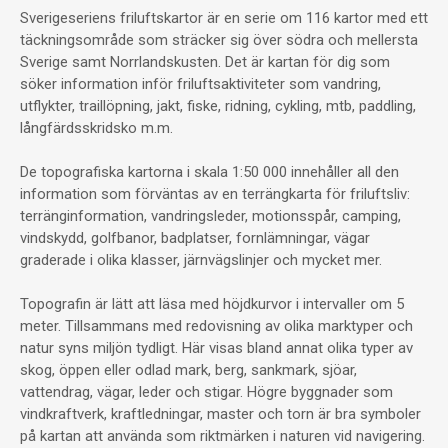
Sverigeseriens friluftskartor är en serie om 116 kartor med ett
täckningsområde som sträcker sig över södra och mellersta
Sverige samt Norrlandskusten. Det är kartan för dig som
söker information inför friluftsaktiviteter som vandring,
utflykter, traillöpning, jakt, fiske, ridning, cykling, mtb, paddling,
långfärdsskridsko m.m.
De topografiska kartorna i skala 1:50 000 innehåller all den
information som förväntas av en terrängkarta för friluftsliv:
terränginformation, vandringsleder, motionsspår, camping,
vindskydd, golfbanor, badplatser, fornlämningar, vägar
graderade i olika klasser, järnvägslinjer och mycket mer.
Topografin är lätt att läsa med höjdkurvor i intervaller om 5
meter. Tillsammans med redovisning av olika marktyper och
natur syns miljön tydligt. Här visas bland annat olika typer av
skog, öppen eller odlad mark, berg, sankmark, sjöar,
vattendrag, vägar, leder och stigar. Högre byggnader som
vindkraftverk, kraftledningar, master och torn är bra symboler
på kartan att använda som riktmärken i naturen vid navigering.