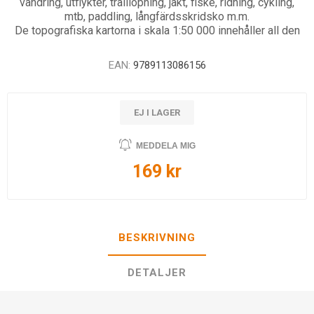
vandring, utflykter, traillöpning, jakt, fiske, ridning, cykling,
mtb, paddling, långfärdsskridsko m.m.
De topografiska kartorna i skala 1:50 000 innehåller all den
EAN:
9789113086156
EJ I LAGER
MEDDELA MIG
169 kr
BESKRIVNING
DETALJER