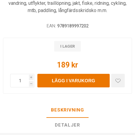
vandring, utflykter, traillöpning, jakt, fiske, ridning, cykling,
mtb, paddling, långfärdsskridsko m.m.
EAN:
9789189997202
I LAGER
189 kr
i
LÄGG I VARUKORG
h
BESKRIVNING
DETALJER