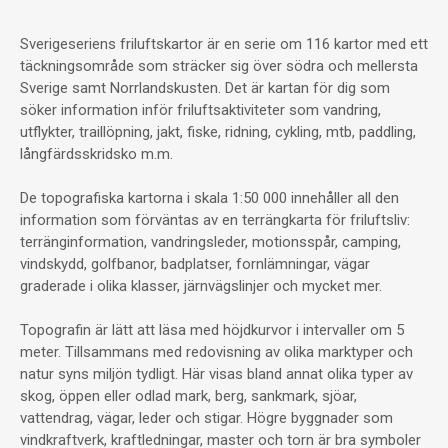
Sverigeseriens friluftskartor är en serie om 116 kartor med ett
täckningsområde som sträcker sig över södra och mellersta
Sverige samt Norrlandskusten. Det är kartan för dig som
söker information inför friluftsaktiviteter som vandring,
utflykter, traillöpning, jakt, fiske, ridning, cykling, mtb, paddling,
långfärdsskridsko m.m.
De topografiska kartorna i skala 1:50 000 innehåller all den
information som förväntas av en terrängkarta för friluftsliv:
terränginformation, vandringsleder, motionsspår, camping,
vindskydd, golfbanor, badplatser, fornlämningar, vägar
graderade i olika klasser, järnvägslinjer och mycket mer.
Topografin är lätt att läsa med höjdkurvor i intervaller om 5
meter. Tillsammans med redovisning av olika marktyper och
natur syns miljön tydligt. Här visas bland annat olika typer av
skog, öppen eller odlad mark, berg, sankmark, sjöar,
vattendrag, vägar, leder och stigar. Högre byggnader som
vindkraftverk, kraftledningar, master och torn är bra symboler