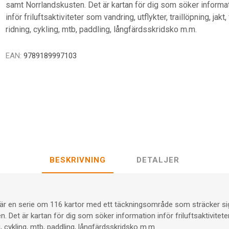
samt Norrlandskusten. Det är kartan för dig som söker informa
inför friluftsaktiviteter som vandring, utflykter, traillöpning, jakt,
ridning, cykling, mtb, paddling, långfärdsskridsko m.m.
EAN:
9789189997103
BESKRIVNING
DETALJER
r är en serie om 116 kartor med ett täckningsområde som sträcker s
 Det är kartan för dig som söker information inför friluftsaktiviteter
ing, cykling, mtb, paddling, långfärdsskridsko m.m.