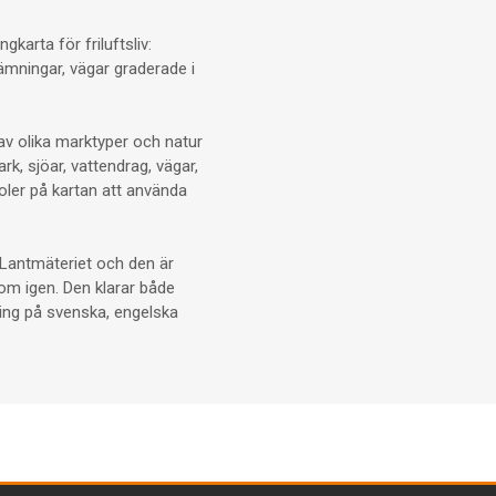
karta för friluftsliv:
ämningar, vägar graderade i
av olika marktyper och natur
rk, sjöar, vattendrag, vägar,
oler på kartan att använda
n Lantmäteriet och den är
 om igen. Den klarar både
ring på svenska, engelska