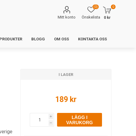
(0)
0
Mitt konto
Önskelista
0 kr
 PRODUKTER
BLOGG
OM OSS
KONTAKTA OSS
I LAGER
189 kr
LÄGG I
i
VARUKORG
h
verige