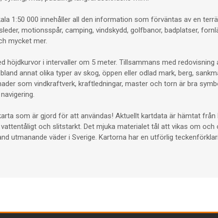
ala 1:50 000 innehåller all den information som förväntas av en terräng
sleder, motionsspår, camping, vindskydd, golfbanor, badplatser, fornl
 och mycket mer.
med höjdkurvor i intervaller om 5 meter. Tillsammans med redovisning 
s bland annat olika typer av skog, öppen eller odlad mark, berg, sankma
nader som vindkraftverk, kraftledningar, master och torn är bra symb
navigering.
skarta som är gjord för att användas! Aktuellt kartdata är hämtat frå
 vattentåligt och slitstarkt. Det mjuka materialet tål att vikas om och
d utmanande väder i Sverige. Kartorna har en utförlig teckenförkla