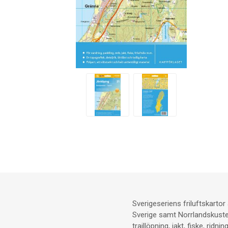
Sverigeseriens friluftskarto
Sverige samt Norrlandskusten.
traillöpning, jakt, fiske, ridn