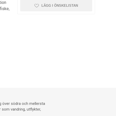
tion
LÄGG I ÖNSKELISTAN
 fiske,
ig över södra och mellersta
 som vandring, utflykter,