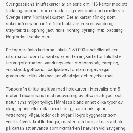
Sverigeseriens friluftskartor är en serie om 116 kartor med ett
täckningsområde som sträcker sig över södra och mellersta
Sverige samt Norrlandskusten. Det är kartan för dig som
söker information inför friluftsaktiviteter som vandring,
utflykter, traillöpning, jakt, fiske, ridning, cykling, mtb, paddling,
långfärdsskridsko m.m.
De topografiska kartorna i skala 1:50 000 innehåller all den
information som förväntas av en terrängkarta för friluftsliv:
terränginformation, vandringsleder, motionsspår, camping,
vindskydd, golfbanor, badplatser, fornlämningar, vägar
graderade i olika klasser, järnvägslinjer och mycket mer.
Topografin är lätt att läsa med höjdkurvor i intervaller om 5
meter. Tillsammans med redovisning av olika marktyper och
natur syns miljön tydligt. Här visas bland annat olika typer av
skog, öppen eller odlad mark, berg, sankmark, sjöar,
vattendrag, vägar, leder och stigar. Högre byggnader som
vindkraftverk, kraftledningar, master och torn är bra symboler
på kartan att använda som riktmärken i naturen vid navigering.