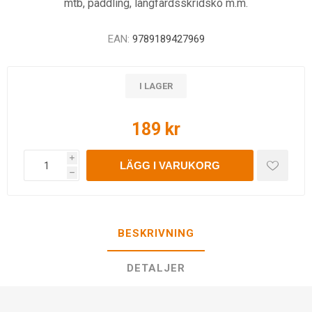
mtb, paddling, långfärdsskridsko m.m.
EAN:
9789189427969
I LAGER
189 kr
i
LÄGG I VARUKORG
h
BESKRIVNING
DETALJER