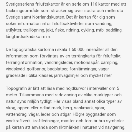
Sverigeseriens friluftskartor är en serie om 116 kartor med ett
täckningsområde som sträcker sig över södra och mellersta
Sverige samt Norrlandskusten. Det är kartan för dig som
söker information inför friluftsaktiviteter som vandring,
utflykter, traillöpning, jakt, fiske, ridning, cykling, mtb, paddling,
långfärdsskridsko m.m.
De topografiska kartorna i skala 1:50 000 innehåller all den
information som förväntas av en terrängkarta för friluftsliv:
terränginformation, vandringsleder, motionsspår, camping,
vindskydd, golfbanor, badplatser, fornlämningar, vägar
graderade i olika klasser, järnvägslinjer och mycket mer.
Topografin är lätt att läsa med höjdkurvor i intervaller om 5
meter. Tillsammans med redovisning av olika marktyper och
natur syns miljön tydligt. Här visas bland annat olika typer av
skog, öppen eller odlad mark, berg, sankmark, sjöar,
vattendrag, vägar, leder och stigar. Högre byggnader som
vindkraftverk, kraftledningar, master och torn är bra symboler
på kartan att använda som riktmärken i naturen vid navigering.