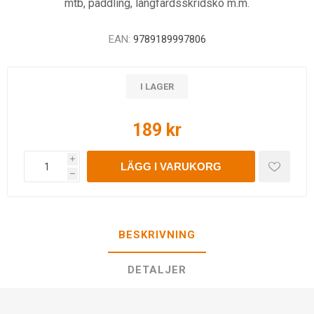
mtb, paddling, långfärdsskridsko m.m.
EAN:
9789189997806
I LAGER
189 kr
i
LÄGG I VARUKORG
h
BESKRIVNING
DETALJER